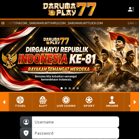
7STAR.COM , DARUMAPLAY77APPLE.COM , DARUMAPLAY77LOCK.COM
LINK ALTERNATIF :
TOGEL
SLOT
LIVE CASINO
SPORT
ARCADE
SABU