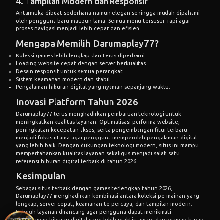
4. Tampilan Modern dan Responsif
Antarmuka dibuat sederhana namun elegan sehingga mudah dipahami
oleh pengguna baru maupun lama. Semua menu tersusun rapi agar
proses navigasi menjadi lebih cepat dan efisien.
Mengapa Memilih Darumaplay77?
Koleksi games lebih lengkap dan terus diperbarui.
Loading website cepat dengan server berkualitas.
Desain responsif untuk semua perangkat.
Sistem keamanan modern dan stabil.
Pengalaman hiburan digital yang nyaman sepanjang waktu.
Inovasi Platform Tahun 2026
Darumaplay77 terus menghadirkan pembaruan teknologi untuk
meningkatkan kualitas layanan. Optimalisasi performa website,
peningkatan kecepatan akses, serta pengembangan fitur terbaru
menjadi fokus utama agar pengguna memperoleh pengalaman digital
yang lebih baik. Dengan dukungan teknologi modern, situs ini mampu
mempertahankan kualitas layanan sekaligus menjadi salah satu
referensi hiburan digital terbaik di tahun 2026.
Kesimpulan
Sebagai situs terbaik dengan games terlengkap tahun 2026,
Darumaplay77 menghadirkan kombinasi antara koleksi permainan yang
lengkap, server cepat, keamanan terpercaya, dan tampilan modern.
Seluruh layanan dirancang agar pengguna dapat menikmati
pengalaman hiburan digital yang lebih praktis, aman, dan nyaman kapan