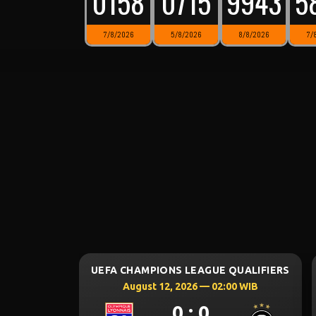
0158
0715
9943
5
7/8/2026
5/8/2026
8/8/2026
7/
UEFA CHAMPIONS LEAGUE QUALIFIERS
August 11, 2026 — 22:59 WIB
0 : 0