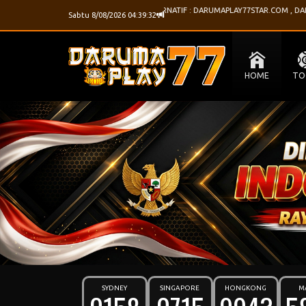
LINK ALTERNATIF : DARUMAPLAY77STAR.COM , DARU
Sabtu 8/08/2026 04:39:32
HOME
TO
SYDNEY
SINGAPORE
HONGKONG
M