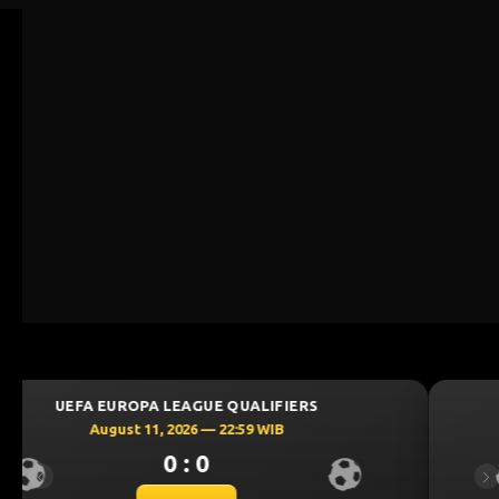
UEFA CHAMPIONS LEAGUE QUALIFIERS
August 11, 2026 — 22:59 WIB
0 : 0
Previous
Ne