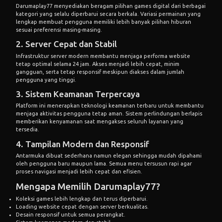
Darumaplay77 menyediakan beragam pilihan games digital dari berbagai
kategori yang selalu diperbarui secara berkala. Variasi permainan yang
lengkap membuat pengguna memiliki lebih banyak pilihan hiburan
sesuai preferensi masing-masing.
2. Server Cepat dan Stabil
Infrastruktur server modern membantu menjaga performa website
tetap optimal selama 24 jam. Akses menjadi lebih cepat, minim
gangguan, serta tetap responsif meskipun diakses dalam jumlah
pengguna yang tinggi.
3. Sistem Keamanan Terpercaya
Platform ini menerapkan teknologi keamanan terbaru untuk membantu
menjaga aktivitas pengguna tetap aman. Sistem perlindungan berlapis
memberikan kenyamanan saat mengakses seluruh layanan yang
tersedia.
4. Tampilan Modern dan Responsif
Antarmuka dibuat sederhana namun elegan sehingga mudah dipahami
oleh pengguna baru maupun lama. Semua menu tersusun rapi agar
proses navigasi menjadi lebih cepat dan efisien.
Mengapa Memilih Darumaplay77?
Koleksi games lebih lengkap dan terus diperbarui.
Loading website cepat dengan server berkualitas.
Desain responsif untuk semua perangkat.