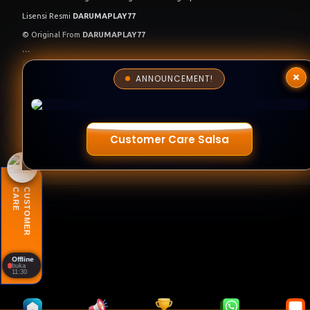
Lisensi Resmi
DARUMAPLAY77
© Original From
DARUMAPLAY77
```
© 2015 - 2026 Copyright DP77.
×
All Rights Reserved.
ANNOUNCEMENT!
LAPOR PUSAT
Customer Care Salsa
Customer Care
Layanan hingga pukul 23:30
Customer Care DARUMAPLAY77
E
C
U
S
T
O
M
E
R
C
A
R
23:30
Offline
buka
11:30