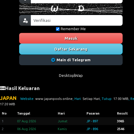
Remember Me
Masuk
Daftar Sekarang
Main di Telegram
Desktop
Wap
Hasil Keluaran
JAPAN
Website:
www.japanpools.online
, Hari:
Setiap Hari
, Tutup:
17:00 WIB
, R
17:20 WIB
No
Tanggal
Hari
Pasaran
Result
1
07 Aug 2026
Jumat
JP - 897
3965
2
06 Aug 2026
Kamis
JP - 896
2546