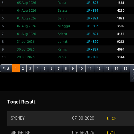
3
05 Aug 2026
Rabu
JP - 895
1581
4
04 Aug 2026
Selasa
JP - 894
4230
5
03 Aug 2026
Senin
JP - 893
1871
6
02 Aug 2026
Minggu
JP - 892
3505
7
01 Aug 2026
Sabtu
JP - 891
4132
8
31 Jul 2026
Jumat
JP - 890
9213
9
30 Jul 2026
Kamis
JP - 889
4094
10
29 Jul 2026
Rabu
JP - 888
3344
First
1
2
3
4
5
6
7
8
9
10
11
12
13
14
15
(
)
Togel Result
SYDNEY
07-08-2026
0158
SINGAPORE
05-08-2026
0715