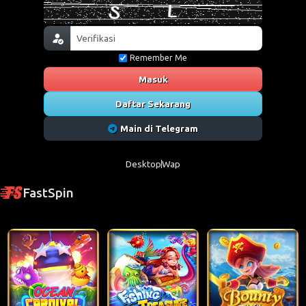
Remember Me
Masuk
Daftar Sekarang
Main di Telegram
Desktop
Wap
FastSpin