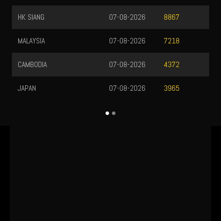
HK SIANG
07-08-2026
8867
MALAYSIA
07-08-2026
7218
CAMBODIA
07-08-2026
4372
JAPAN
07-08-2026
3965