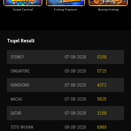
Ocean Carnival
Fishing Treasure
Bounty Fishing
Togel Result
SYDNEY
07-08-2026
CH
0158
SINGAPORE
05-08-2026
TA
0715
HONGKONG
07-08-2026
P
4372
MACAU
07-08-2026
5825
QATAR
07-08-2026
3158
TOTO WUHAN
08-08-2026
6989