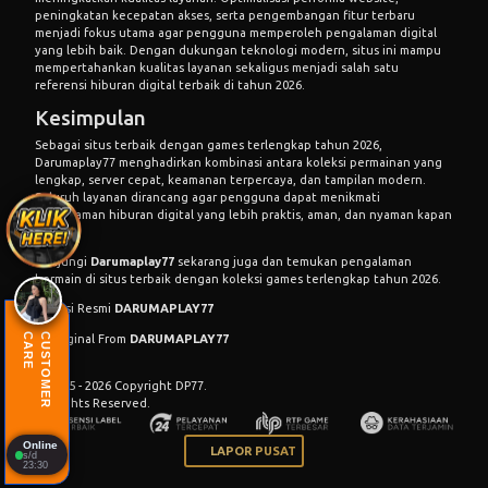
peningkatan kecepatan akses, serta pengembangan fitur terbaru
menjadi fokus utama agar pengguna memperoleh pengalaman digital
yang lebih baik. Dengan dukungan teknologi modern, situs ini mampu
mempertahankan kualitas layanan sekaligus menjadi salah satu
referensi hiburan digital terbaik di tahun 2026.
Kesimpulan
Sebagai situs terbaik dengan games terlengkap tahun 2026,
Darumaplay77 menghadirkan kombinasi antara koleksi permainan yang
lengkap, server cepat, keamanan terpercaya, dan tampilan modern.
Seluruh layanan dirancang agar pengguna dapat menikmati
pengalaman hiburan digital yang lebih praktis, aman, dan nyaman kapan
saja.
Kunjungi
Darumaplay77
sekarang juga dan temukan pengalaman
Customer Care
bermain di situs terbaik dengan koleksi games terlengkap tahun 2026.
Layanan hingga pukul 23:30
Lisensi Resmi
DARUMAPLAY77
Customer Care DARUMAPLAY77
E
C
U
S
T
O
M
E
R
C
A
R
© Original From
DARUMAPLAY77
23:30
```
© 2015 - 2026 Copyright DP77.
All Rights Reserved.
Online
LAPOR PUSAT
s/d
23:30