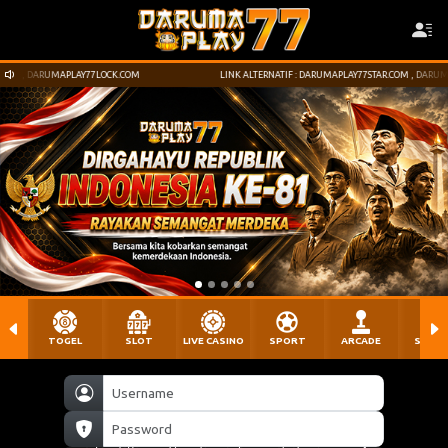
M , DARUMAPLAY77LOCK.COM
LINK ALTERNATIF : DARUMAPLAY77STAR.COM , DARUMAPL
TOGEL
SLOT
LIVE CASINO
SPORT
ARCADE
SABU