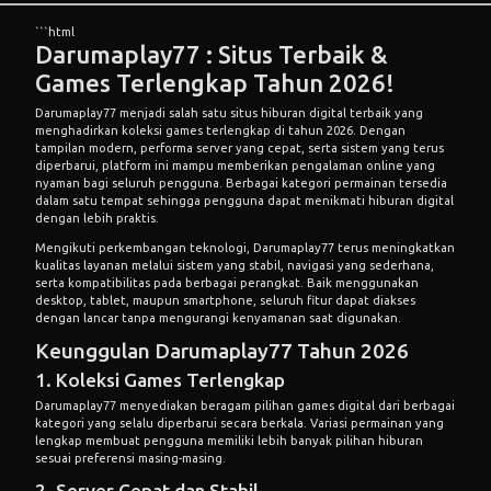
```html
Darumaplay77 : Situs Terbaik &
Games Terlengkap Tahun 2026!
Darumaplay77
menjadi salah satu situs hiburan digital terbaik yang
menghadirkan koleksi games terlengkap di tahun 2026. Dengan
tampilan modern, performa server yang cepat, serta sistem yang terus
diperbarui, platform ini mampu memberikan pengalaman online yang
nyaman bagi seluruh pengguna. Berbagai kategori permainan tersedia
dalam satu tempat sehingga pengguna dapat menikmati hiburan digital
dengan lebih praktis.
Mengikuti perkembangan teknologi, Darumaplay77 terus meningkatkan
kualitas layanan melalui sistem yang stabil, navigasi yang sederhana,
serta kompatibilitas pada berbagai perangkat. Baik menggunakan
desktop, tablet, maupun smartphone, seluruh fitur dapat diakses
dengan lancar tanpa mengurangi kenyamanan saat digunakan.
Keunggulan Darumaplay77 Tahun 2026
1. Koleksi Games Terlengkap
Darumaplay77 menyediakan beragam pilihan games digital dari berbagai
kategori yang selalu diperbarui secara berkala. Variasi permainan yang
lengkap membuat pengguna memiliki lebih banyak pilihan hiburan
sesuai preferensi masing-masing.
2. Server Cepat dan Stabil