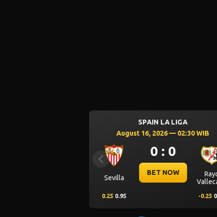
Happy Neko
G
UEFA CHAMPIONS LEAGUE QUALIF
August 12, 2026 — 01:30 WIB
0 : 0
Previous
Pirates Gold Rush
Fiery
BET NOW
SK Sturm
Fener
Graz
-0.5
0.95
0.5
0