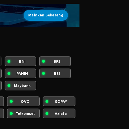
Mainkan Sekarang
ns Hot 5
Fiery Sevens Hot 20
BNI
BRI
PANIN
BSI
est
Secrets of Anubis
Maybank
OVO
GOPAY
Telkomsel
Axiata
e Rush
Candy Pop 2