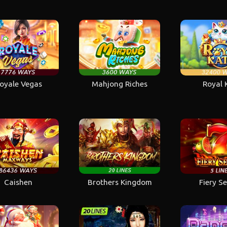
oyale Vegas
Mahjong Riches
Royal 
Caishen
Brothers Kingdom
Fiery S