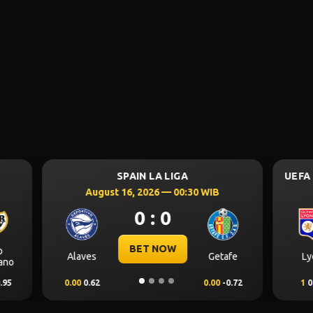
Up
8/8/2026
8/8/2026
8/8/2026
olden Pixiu
5 Fortune Dragons
Mister Ca
IERS
UEFA CHAMPIONS LEAGUE QUALIFIERS
UEF
August 12, 2026 — 01:15 WIB
0 : 0
 Sevens Exclusive
Mayan Gems
Fruits 
BET NOW
Slovan
bahce
Mjallby
Bodo
Bratislava
.87
0.5
0.83
-0.5
0.99
0.7