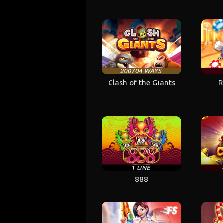
Clash of the Giants
R
888