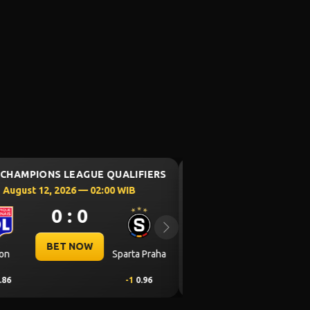
shmore
Tiger Dance
A CHAMPIONS LEAGUE QUALIFIERS
August 11, 2026 — 22:59 WIB
0 : 0
Next
Mania
Captain Golds Fortune
BET NOW
Union Saint-
 Glimt
Gilloise
5
0.88
-0.75
0.94