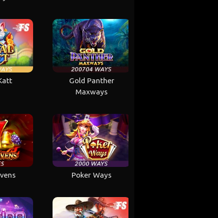
Katt
Gold Panther
Maxways
evens
Poker Ways