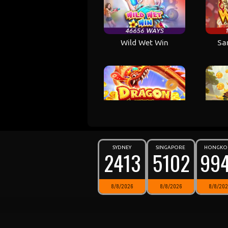
Wild Wet Win
Sa
Dragon Wish
Lega
SYDNEY
SINGAPORE
HONGKO
2413
5102
99
8/8/2026
8/8/2026
8/8/20
Fruit Ninja Fury