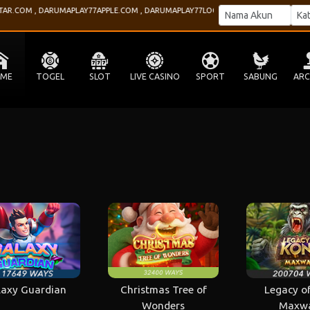
OM , DARUMAPLAY77APPLE.COM , DARUMAPLAY77LOCK.COM
LINK ALTE
ME
TOGEL
SLOT
LIVE CASINO
SPORT
SABUNG
ARC
laxy Guardian
Christmas Tree of
Legacy o
Wonders
Maxw